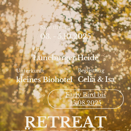
Save the date
03. - 5.10.2025
Ort
Lüneburger Heide
Begleitung
Unterkunft
Celia & Isa
kleines Biohotel
Early Bird bis
15.08.2025
RETREAT